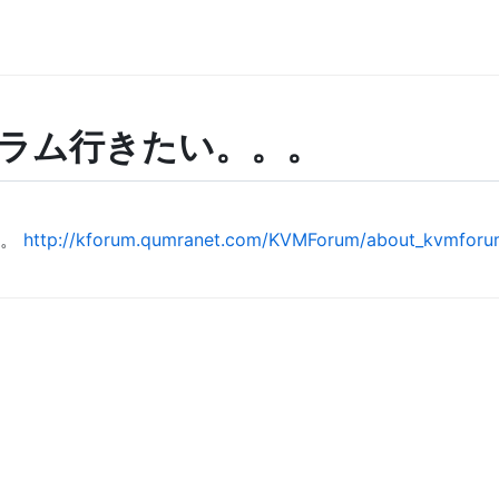
ーラム行きたい。。。
。。
http://kforum.qumranet.com/KVMForum/about_kvmforu