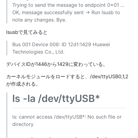
Trying to send the message to endpoint 0x01 ...
OK, message successfully sent -> Run lsusb to
note any changes. Bye.
lsusbで見てみると
Bus 001 Device 006: ID 12d1:1429 Huawei
Technologies Co., Ltd.
デバイスIDが1446から1429に変わっている。
カーネルモジュールをロードすると、/dev/ttyUSB0,1,2
が作成される。
ls -la /dev/ttyUSB*
ls: cannot access /dev/ttyUSB*: No such file or
directory