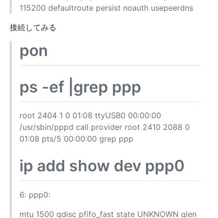
115200 defaultroute persist noauth usepeerdns
接続してみる
pon
ps -ef |grep ppp
root 2404 1 0 01:08 ttyUSB0 00:00:00
/usr/sbin/pppd call provider root 2410 2088 0
01:08 pts/5 00:00:00 grep ppp
ip add show dev ppp0
6: ppp0:
mtu 1500 qdisc pfifo_fast state UNKNOWN qlen