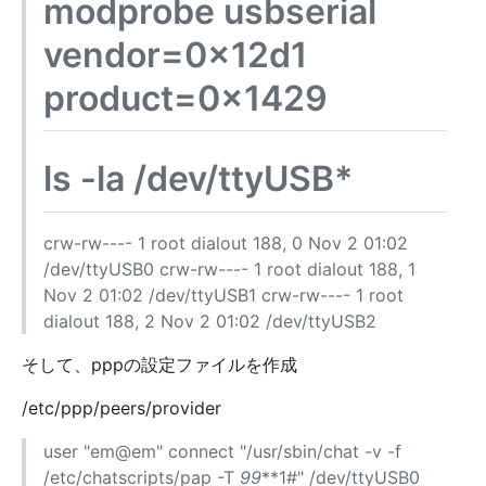
modprobe usbserial
vendor=0x12d1
product=0x1429
ls -la /dev/ttyUSB*
crw-rw---- 1 root dialout 188, 0 Nov 2 01:02
/dev/ttyUSB0 crw-rw---- 1 root dialout 188, 1
Nov 2 01:02 /dev/ttyUSB1 crw-rw---- 1 root
dialout 188, 2 Nov 2 01:02 /dev/ttyUSB2
そして、pppの設定ファイルを作成
/etc/ppp/peers/provider
user "em@em" connect "/usr/sbin/chat -v -f
/etc/chatscripts/pap -T
99
**1#" /dev/ttyUSB0