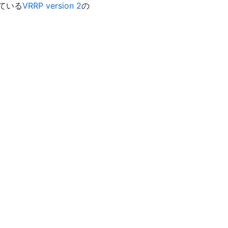
している
VRRP version 2
の