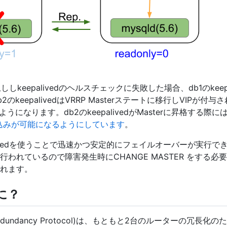
止ししkeepalivedのヘルスチェックに失敗した場合、db1のkeepa
のkeepalivedはVRRP Masterステートに移行しVIPが
うになります。db2のkeepalivedがMasterに昇格する際に
り書き込みが可能になるようにしています
。
livedを使うことで迅速かつ安定的にフェイルオーバーが実行
われているので障害発生時にCHANGE MASTER をする
れます。
なに？
uter Redundancy Protocol)は、もともと2台のルーターの