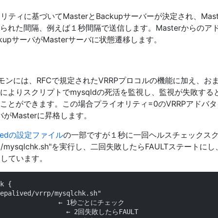
オリティに基づいてMasterとBackupサーバーが決定され、Mas
られた間隔、例えば１秒間隔で送信します。Masterからのア
kupサーバがMasterサーバに状態遷移します。
RRPデーモンには、RFCで規定されたVRRPプロコルの機能に加え
よりスクリプトでmysqldの死活を監視し、監視が失敗するとKe
せることができます。この場合プライオリティ=0のVRRPアドバ
バがMasterに昇格します。
livedの設定ファイル
の一部ですが１秒に一回ヘルスチェックス
ed/vrrp/mysqlchk.sh"を実行し、二回失敗したらFAULTステー
に戻しています。
k {
epalived/vrrp/mysqlchk.sh"
                  ← 1秒ごとにチェック
                   ← 2回失敗したらFAULT