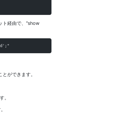
ト経由で、"show
d';"
ことができます。
ます。
す。