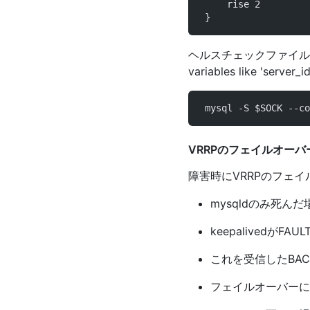
     rise 2        
 }
ヘルスチェックファイル"
variables like '
 mysql -S $SOCK --co
VRRPのフェイルオーバ
障害時にVRRPのフェ
mysqldのみ死んだ
keepalivedがF
これを受信したBACK
フェイルオーバーに