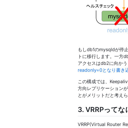
もしdb1のmysqldが停
トに移行します。一方db2
アクセスはdb2に向かうよ
readonly=0とな
この構成では、Keepa
方向レプリケーションが行
とがメリットだと考えら
3. VRRPって
VRRP(Virtual Ro