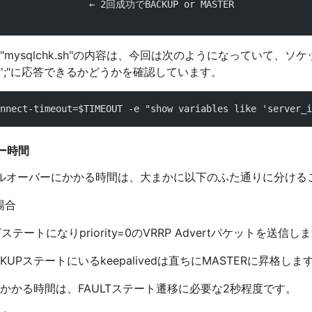
                 ← 2回成功でBACKUP or MASTER
mysqlchk.sh"の内容は、今回は次のようになっていて、ソケッ
server_id';"に応答できるかどうかを確認しています。
nnect-timeout=$TIMEOUT -e "show variables like 'server_i
ー時間
イルオーバーにかかる時間は、大まかに以下のふた通りに分ける
場合
AULTステートになりpriority=0のVRRP Advertパケットを送信し
UPステートにいるkeepalivedは直ちにMASTERに昇格しま
かかる時間は、FAULTステート遷移に必要な2秒程度です。