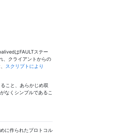
livedはFAULTステー
付与され、クライアントからの
は、
スクリプトにより
できること、あらかじめ双
必要がなくシンプルであるこ
冗長化のために作られたプロトコル