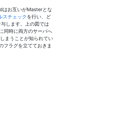
ldはお互いがMasterとな
ヘルスチェック
を行い、ど
P)を付与します。上の図では
場合に同時に両方のサーバへ
しまうことが知られてい
=1のフラグを立てておきま