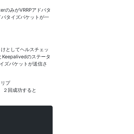
terのみがVRRPアドバタ
ドバタイズパケットが一
、おまけとしてヘルスチェッ
epalivedのステータ
タイズパケットが送信さ
クリプ
トにし、２回成功すると