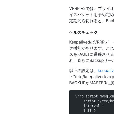
VRRP v2では、プライ
イズパケットを予め定め
定期間途切れると、Bac
ヘルスチェック
KeepalivedのV
ク機能があります。これに
スをFAULTに遷移さ
れ、直ちにBackupサー
以下の設定は、
keepa
ト"/etc/keepaliv
BACKUPかMASTER
 vrrp_script mysqlch
     script "/etc/ke
     interval 1  
     fall 2       