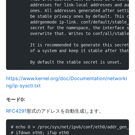
	addresses for link-local addresses and auto
	ones. All addresses generated after setting
	be stable privacy ones by default. This can
	addrgenmode ip-link. conf/default/stable_se
	secret for the namespace, the interface spe
	overwrite that. Writes to conf/all/stable_s
	It is recommended to generate this secret d
	of a system and keep it stable after that.
	By default the stable secret is unset.
https://www.kernel.org/doc/Documentation/networki
ng/ip-sysctl.txt
モード0:
RFC4291
形式のアドレスを自動生成します。
# echo 0 > /proc/sys/net/ipv6/conf/eth0/addr_gen_mo
# ifdown eth0; ifup eth0