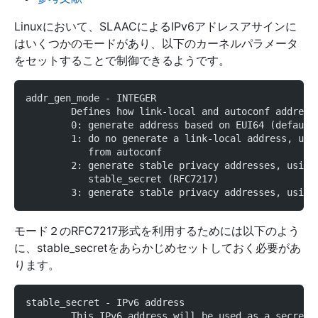
Linuxにおいて、SLAACによるIPv6アドレスアサインに
はいくつかのモードがあり、以下のカーネルパラメータ
をセットすることで制御できるようです。
addr_gen_mode - INTEGER
	Defines how link-local and autoconf address
	0: generate address based on EUI64 (default
	1: do no generate a link-local address, use
	   from autoconf
	2: generate stable privacy addresses, using
	   stable_secret (RFC7217)
	3: generate stable privacy addresses, using
モード２のRFC7217形式を利用するためには以下のよう
に、stable_secretをあらかじめセットしておく必要があ
ります。
stable_secret - IPv6 address
	This IPv6 address will be used as a secret 