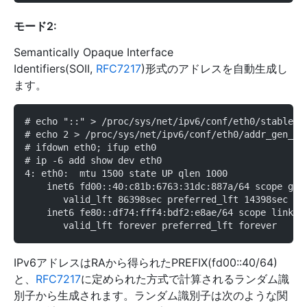
モード2:
Semantically Opaque Interface
Identifiers(SOII,
RFC7217
)形式のアドレスを自動生成し
ます。
# echo "::" > /proc/sys/net/ipv6/conf/eth0/stable_s
# echo 2 > /proc/sys/net/ipv6/conf/eth0/addr_gen_mo
# ifdown eth0; ifup eth0
# ip -6 add show dev eth0
4: eth0:  mtu 1500 state UP qlen 1000
    inet6 fd00::40:c81b:6763:31dc:887a/64 scope glo
       valid_lft 86398sec preferred_lft 14398sec
    inet6 fe80::df74:fff4:bdf2:e8ae/64 scope link s
       valid_lft forever preferred_lft forever
IPv6アドレスはRAから得られたPREFIX(fd00::40/64)
と、
RFC7217
に定められた方式で計算されるランダム識
別子から生成されます。ランダム識別子は次のような関