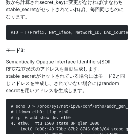
数から計算されsecret_keyに変更がなければ(すなわち
stable_secretがセットされていれば)、毎回同じものに
なります。
RID = F(Prefix, Net_Iface, Network_ID, DAD_Counter,
モード3:
Semantically Opaque Interface Identifiers(SOII,
RFC7217形式のアドレスを自動生成します。
stable_secretがセットされている場合にはモード2と同
じアドレスを生成し、されていない場合にはrandom
secretを用いアドレスを生成します。
# echo 3 > /proc/sys/net/ipv6/conf/eth0/addr_gen_mo
# ifdown eth0; ifup eth0
# ip -6 add show dev eth0
4: eth0:  mtu 1500 state UP qlen 1000
    inet6 fd00::40:73be:87b2:8746:6bb3/64 scope glo