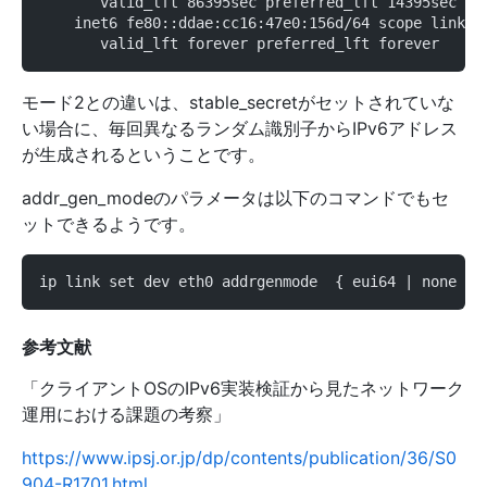
       valid_lft 86395sec preferred_lft 14395sec
    inet6 fe80::ddae:cc16:47e0:156d/64 scope link s
       valid_lft forever preferred_lft forever
モード2との違いは、stable_secretがセットされていな
い場合に、毎回異なるランダム識別子からIPv6アドレス
が生成されるということです。
addr_gen_modeのパラメータは以下のコマンドでもセ
ットできるようです。
ip link set dev eth0 addrgenmode  { eui64 | none | 
参考文献
「クライアントOSのIPv6実装検証から見たネットワーク
運用における課題の考察」
https://www.ipsj.or.jp/dp/contents/publication/36/S0
904-R1701.html