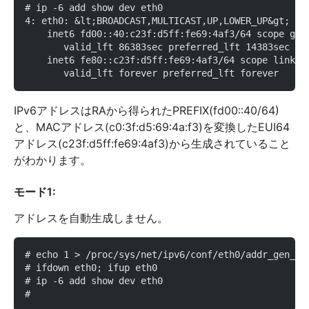
# ip -6 add show dev eth0
4: eth0: &lt;BROADCAST,MULTICAST,UP,LOWER_UP&gt; mt
    inet6 fd00::40:c23f:d5ff:fe69:4af3/64 scope glo
       valid_lft 86383sec preferred_lft 14383sec
    inet6 fe80::c23f:d5ff:fe69:4af3/64 scope link
       valid_lft forever preferred_lft forever
IPv6アドレスはRAから得られたPREFIX(fd00::40/64)
と、MACアドレス(c0:3f:d5:69:4a:f3)を変換したEUI64
アドレス(c23f:d5ff:fe69:4af3)から生成されていること
がわかります。
モード1:
アドレスを自動生成しません。
# echo 1 > /proc/sys/net/ipv6/conf/eth0/addr_gen_mo
# ifdown eth0; ifup eth0
# ip -6 add show dev eth0
#