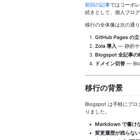
前回の記事
ではコーポレー
続きとして、個人ブログ（kta
移行の全体像は次の通り
GitHub Pages 
Zola 導入
— 静的
Blogspot 全記事
ドメイン切替
— Bl
移行の背景
Blogspot は手
りました。
Markdown で書け
変更履歴が残らない