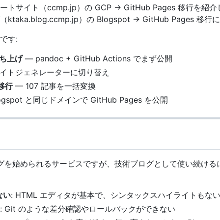
トサイト（ccmp.jp）の GCP → GitHub Pages 移行
ka.blog.ccmp.jp）の Blogspot → GitHub Pages
です:
の立ち上げ
— pandoc + GitHub Actions でまず公開
サイトジェネレーターに切り替え
の移行
— 107 記事を一括変換
ogspot と同じドメインで GitHub Pages を公開
軽にブログを始められるサービスですが、技術ブログとして使い続け
ない
: HTML エディタが基本で、シンタックスハイライトもな
: Git のような差分確認やロールバックができない