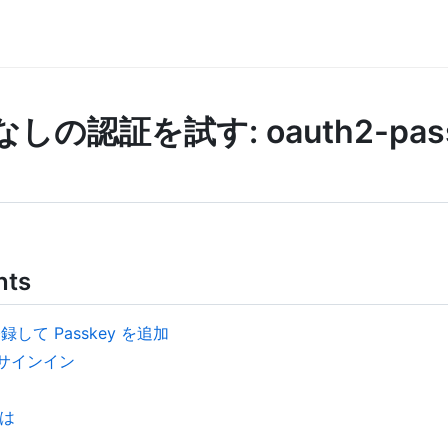
の認証を試す: oauth2-pas
nts
で登録して Passkey を追加
 でサインイン
とは