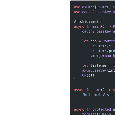
use
 axum
::
{
Router
,
 r
use
 oauth2_passkey_a
#[tokio
::
main]
async fn
 main
()
 ->
 R
    oauth2_passkey_a
    let
 app
 =
 Router
        .
route
(
"/"
,
 
        .
route
(
"/pro
        .
merge
(
oauth
    let
 listener
 =
 t
    axum
::
serve
(list
    Ok
(())
}
async fn
 home
()
 -> &
    "Welcome! Visit 
}
async fn
 protected
(u
    format!
(
"Hello, 