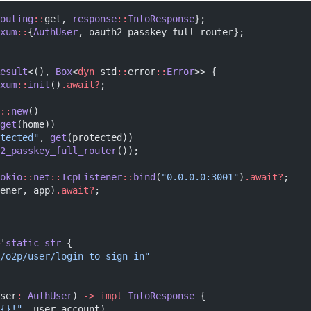
outing
::
get,
 response
::
IntoResponse
};
xum
::
{
AuthUser
, oauth2_passkey_full_router};
esult
<(),
 Box
<
dyn
 std
::
error
::
Error
>> {
xum
::
init
()
.await?
;
::
new
()
get
(home))
tected"
,
 get
(protected))
2_passkey_full_router
());
okio
::
net
::
TcpListener
::
bind
(
"0.0.0.0:3001"
)
.await?
;
ener, app)
.await?
;
'
static str
 {
/o2p/user/login to sign in"
ser
:
 AuthUser
)
 -> impl
 IntoResponse
 {
{}!"
, user
.
account)