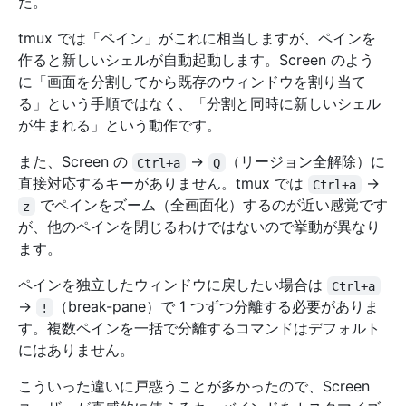
た。
tmux では「ペイン」がこれに相当しますが、ペインを
作ると新しいシェルが自動起動します。Screen のよう
に「画面を分割してから既存のウィンドウを割り当て
る」という手順ではなく、「分割と同時に新しいシェル
が生まれる」という動作です。
また、Screen の
→
（リージョン全解除）に
Ctrl+a
Q
直接対応するキーがありません。tmux では
→
Ctrl+a
でペインをズーム（全画面化）するのが近い感覚です
z
が、他のペインを閉じるわけではないので挙動が異なり
ます。
ペインを独立したウィンドウに戻したい場合は
Ctrl+a
→
（break-pane）で 1 つずつ分離する必要がありま
!
す。複数ペインを一括で分離するコマンドはデフォルト
にはありません。
こういった違いに戸惑うことが多かったので、Screen