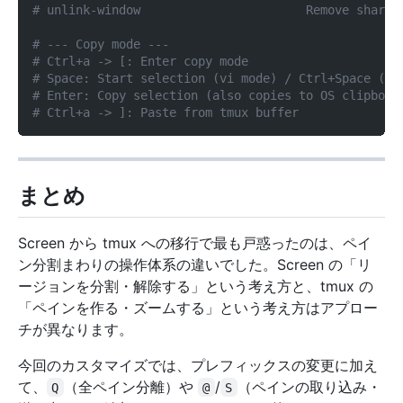
# unlink-window                       Remove shared
# --- Copy mode ---
# Ctrl+a -> [: Enter copy mode
# Space: Start selection (vi mode) / Ctrl+Space (em
# Enter: Copy selection (also copies to OS clipboar
# Ctrl+a -> ]: Paste from tmux buffer
まとめ
Screen から tmux への移行で最も戸惑ったのは、ペイ
ン分割まわりの操作体系の違いでした。Screen の「リ
ージョンを分割・解除する」という考え方と、tmux の
「ペインを作る・ズームする」という考え方はアプロー
チが異なります。
今回のカスタマイズでは、プレフィックスの変更に加え
て、
（全ペイン分離）や
/
（ペインの取り込み・
Q
@
S