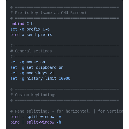
# =============================================
# Prefix key (same as GNU Screen)
# =============================================
unbind
 C-b
set -g
 prefix C-a
bind
 a send-prefix
# =============================================
# General settings
# =============================================
set -g
 mouse on
set -g
 set-clipboard on
set -g
 mode-keys vi
set -g
 history-limit
 10000
# =============================================
# Custom keybindings
# =============================================
# Pane splitting: - for horizontal, | for vertical
bind
 - split-window
 -v
bind
 |
 split-window
 -h