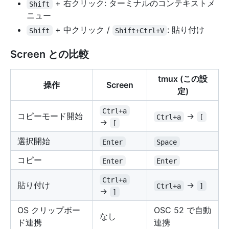
+ 右クリック: ターミナルのコンテキストメ
Shift
ニュー
+ 中クリック /
: 貼り付け
Shift
Shift+Ctrl+V
Screen との比較
tmux (この設
操作
Screen
定)
Ctrl+a
コピーモード開始
→
Ctrl+a
[
→
[
選択開始
Enter
Space
コピー
Enter
Enter
Ctrl+a
貼り付け
→
Ctrl+a
]
→
]
OS クリップボー
OSC 52 で自動
なし
ド連携
連携