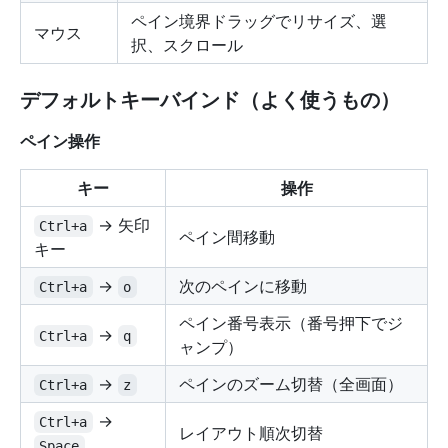
ペイン境界ドラッグでリサイズ、選
マウス
択、スクロール
デフォルトキーバインド（よく使うもの）
ペイン操作
キー
操作
→ 矢印
Ctrl+a
ペイン間移動
キー
→
次のペインに移動
Ctrl+a
o
ペイン番号表示（番号押下でジ
→
Ctrl+a
q
ャンプ）
→
ペインのズーム切替（全画面）
Ctrl+a
z
→
Ctrl+a
レイアウト順次切替
Space