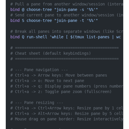
# Pull a pane from another window/session (interact
bind
 @ choose-tree "join-pane -s '%%'"
# Send current pane to another window/session (inte
bind
 S choose-tree "join-pane -t '%%'"
# Break all panes into separate windows (like Scree
bind
 Q run-shell 'while [ $(tmux list-panes | wc -l
# =============================================
# Cheat sheet (default keybindings)
# =============================================
# --- Pane navigation ---
# Ctrl+a -> Arrow keys: Move between panes
# Ctrl+a -> o: Move to next pane
# Ctrl+a -> q: Display pane numbers (press number t
# Ctrl+a -> z: Toggle pane zoom (fullscreen)
# --- Pane resizing ---
# Ctrl+a -> Ctrl+Arrow keys: Resize pane by 1 cell
# Ctrl+a -> Alt+Arrow keys: Resize pane by 5 cells
# Mouse drag on pane border: Resize interactively