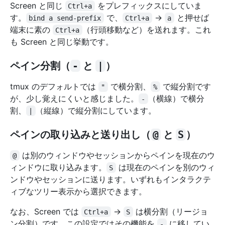
Screen と同じ
をプレフィックスにしていま
Ctrl+a
す。
で、
→
と押せば
bind a send-prefix
Ctrl+a
a
端末に素の
（行頭移動など）を送れます。これ
Ctrl+a
も Screen と同じ挙動です。
ペイン分割（
-
と
|
）
tmux のデフォルトでは
で横分割、
で縦分割です
"
%
が、少し覚えにくいと感じました。
（横線）で横分
-
割、
（縦線）で縦分割にしています。
|
ペインの取り込みと送り出し（
@
と
S
）
は別のウィンドウやセッションからペインを現在のウ
@
ィンドウに取り込みます。
は現在のペインを別のウィ
S
ンドウやセッションに送ります。いずれもインタラクテ
ィブなツリー表示から選択できます。
なお、Screen では
→
は横分割（リージョ
Ctrl+a
S
ン分割）です。この設定ではその機能を
に移してい
-