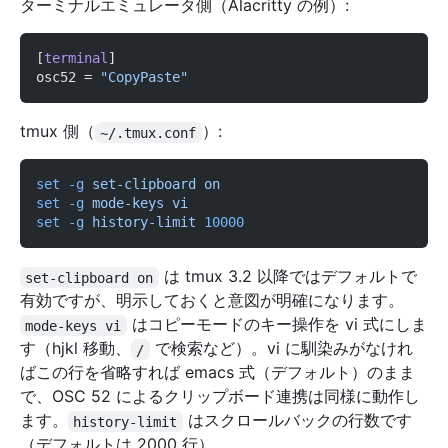
ターミナルエミュレータ側（Alacritty の例）:
[
terminal
]
osc52 =
 "CopyPaste"
tmux 側（
）:
~/.tmux.conf
set -g
 set-clipboard on
set -g
 mode-keys vi
set -g
 history-limit
 10000
は tmux 3.2 以降ではデフォルトで
set-clipboard on
有効ですが、明示しておくと意図が明確になります。
はコピーモードのキー操作を vi 式にしま
mode-keys vi
す（hjkl 移動、
で検索など）。vi に馴染みがなけれ
/
ばこの行を省略すれば emacs 式（デフォルト）のまま
で、OSC 52 によるクリップボード連携は同様に動作し
ます。
はスクロールバックの行数です
history-limit
（デフォルトは 2000 行）。