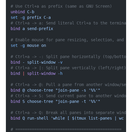
# Use Ctrl+a as prefix (same as GNU Screen)
unbind
 C-b
set -g
 prefix C-a
# Ctrl+a -> a: Send literal Ctrl+a to the terminal
bind
 a send-prefix
# Enable mouse for pane resizing, selection, and sc
set -g
 mouse on
# Ctrl+a -> -: Split pane horizontally (top/bottom)
bind
 - split-window
 -v
# Ctrl+a -> |: Split pane vertically (left/right)
bind
 |
 split-window
 -h
# Ctrl+a -> @: Pull a pane from another window/sess
bind
 @ choose-tree "join-pane -s '%%'"
# Ctrl+a -> S: Send current pane to another window/
bind
 S choose-tree "join-pane -t '%%'"
# Ctrl+a -> Q: Break all panes into separate window
bind
 Q run-shell 'while [ $(tmux list-panes | wc -l
# =============================================