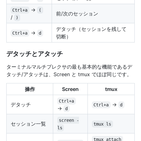
→
Ctrl+a
(
前/次のセッション
/
)
デタッチ（セッションを残して
→
Ctrl+a
d
切断）
デタッチとアタッチ
ターミナルマルチプレクサの最も基本的な機能であるデ
タッチ/アタッチは、Screen と tmux でほぼ同じです。
操作
Screen
tmux
Ctrl+a
デタッチ
→
Ctrl+a
d
→
d
screen -
セッション一覧
tmux ls
ls
tmux attach