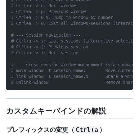
# Ctrl+a -> n: Next window
# Ctrl+a -> p: Previous window
# Ctrl+a -> 0-9: Jump to window by number
# Ctrl+a -> w: List all windows/sessions (interacti
# --- Session navigation ---
# Ctrl+a -> s: List sessions (interactive selection
# Ctrl+a -> (: Previous session
# Ctrl+a -> ): Next session
# --- Cross-session window management (via command 
# move-window -t session_name:        Move current 
# link-window -s session_name:N       Share a windo
# unlink-window                       Remove shared
カスタムキーバインドの解説
プレフィックスの変更（
Ctrl+a
）