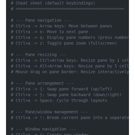
# Cheat sheet (default keybindings)
# =============================================
# --- Pane navigation ---
# Ctrl+a -> Arrow keys: Move between panes
# Ctrl+a -> o: Move to next pane
# Ctrl+a -> q: Display pane numbers (press number t
# Ctrl+a -> z: Toggle pane zoom (fullscreen)
# --- Pane resizing ---
# Ctrl+a -> Ctrl+Arrow keys: Resize pane by 1 cell
# Ctrl+a -> Alt+Arrow keys: Resize pane by 5 cells
# Mouse drag on pane border: Resize interactively
# --- Pane arrangement ---
# Ctrl+a -> {: Swap pane forward (up/left)
# Ctrl+a -> }: Swap pane backward (down/right)
# Ctrl+a -> Space: Cycle through layouts
# --- Pane/window management ---
# Ctrl+a -> !: Break current pane into a separate w
# --- Window navigation ---
# Ctrl+a -> c: Create new window