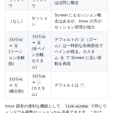
ほぼ同じ概念
ウ
ウ
Screen にもセッション概
セッショ
（なし）
念はあるが、tmux の方が
ン
セッション管理が強力
Ctrl+a
デフォルトの
（ズー
Ctrl+a
z
→
Q
→
ム）は一時的な全画面化で
Q
(全ペイ
(リージ
ペインが残る。カスタ
ン分離、
ョン全解
ム
で Screen に近い挙
Q
カスタ
除)
動を再現
ム)
Ctrl+a
Ctrl+a
→
-
→
デフォルトは
S
"
(カスタ
(横分割)
ム)
tmux 固有の便利な機能として、
で同じウ
link-window
ィンドウを複数セッションから共有できます。これは