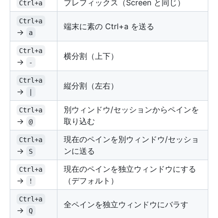
プレフィックス（Screen と同じ）
Ctrl+a
Ctrl+a
端末に素の Ctrl+a を送る
→
a
Ctrl+a
横分割（上下）
→
-
Ctrl+a
縦分割（左右）
→
|
別ウィンドウ/セッションからペインを
Ctrl+a
→
取り込む
@
現在のペインを別ウィンドウ/セッショ
Ctrl+a
→
ンに送る
S
現在のペインを独立ウィンドウにする
Ctrl+a
→
（デフォルト）
!
Ctrl+a
全ペインを独立ウィンドウにバラす
→
Q