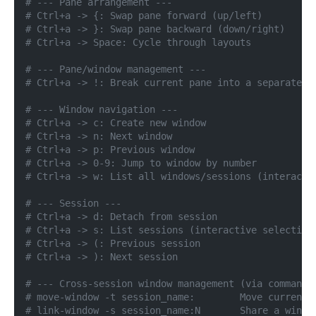
# --- Pane arrangement ---
# Ctrl+a -> {: Swap pane forward (up/left)
# Ctrl+a -> }: Swap pane backward (down/right)
# Ctrl+a -> Space: Cycle through layouts
# --- Pane/window management ---
# Ctrl+a -> !: Break current pane into a separate w
# --- Window navigation ---
# Ctrl+a -> c: Create new window
# Ctrl+a -> n: Next window
# Ctrl+a -> p: Previous window
# Ctrl+a -> 0-9: Jump to window by number
# Ctrl+a -> w: List all windows/sessions (interacti
# --- Session ---
# Ctrl+a -> d: Detach from session
# Ctrl+a -> s: List sessions (interactive selection
# Ctrl+a -> (: Previous session
# Ctrl+a -> ): Next session
# --- Cross-session window management (via command 
# move-window -t session_name:        Move current 
# link-window -s session_name:N       Share a windo